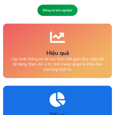
Đăng ký trải nghiệm
Hiệu quả
Cập nhật thông tin tài sản theo thời gian thực, kiểm kê
dễ dàng, theo dõi vị trí, tình trạng và giá trị khấu hao
của từng thiết bị.