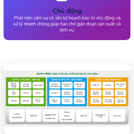
Chủ động
Phát hiện sớm sự cố, lên kế hoạch bảo trì chủ động và
xử lý nhanh chóng giúp hạn chế gián đoạn sản xuất và
dịch vụ.