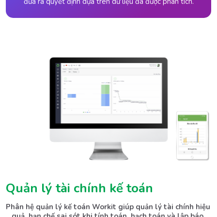
đưa ra quyết định dựa trên dữ liệu đã được phân tích.
Quản lý tài chính kế toán
Phân hệ quản lý kế toán Workit giúp quản lý tài chính hiệu 
quả, hạn chế sai sót khi tính toán, hạch toán và lập báo 