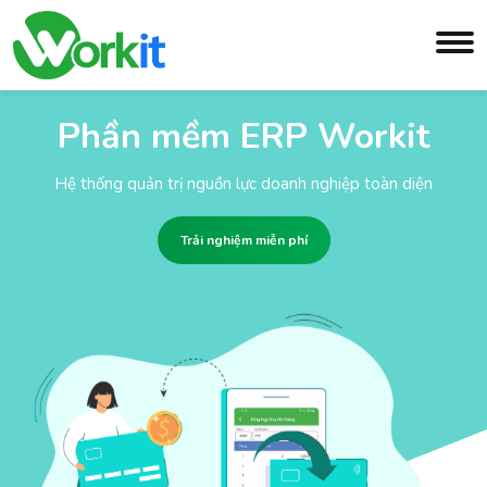
Phần mềm ERP Workit
Hệ thống quản trị nguồn lực doanh nghiệp toàn diện
Trải nghiệm miễn phí