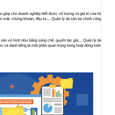
 giúp cho doanh nghiệp biết được số lượng và giá trị của hàng tồn kho
iền mặt, chứng khoán, đầu tư,... Quản lý tài sản tài chính cũng rất 
i sản vô hình như bằng sáng chế, quyền tác giả,... Quản lý tài sản tr
 và danh tiếng là một phần quan trọng trong hoạt động kinh doanh củ