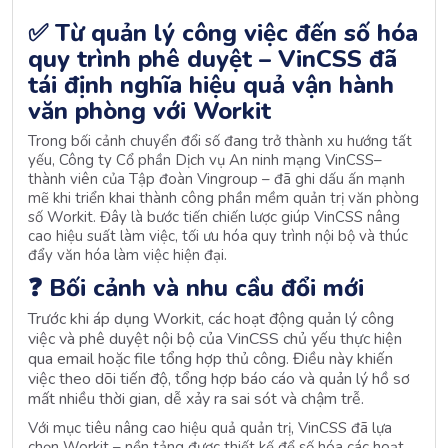
✅
Từ quản lý công việc đến số hóa
quy trình phê duyệt – VinCSS đã
tái định nghĩa hiệu quả vận hành
văn phòng với Workit
Trong bối cảnh chuyển đổi số đang trở thành xu hướng tất
yếu,
Công ty Cổ phần Dịch vụ An ninh mạng VinCSS–
thành viên của Tập đoàn Vingroup – đã ghi dấu ấn mạnh
mẽ khi triển khai thành công phần mềm quản trị văn phòng
số Workit. Đây là bước tiến chiến lược giúp VinCSS nâng
cao hiệu suất làm việc, tối ưu hóa quy trình nội bộ và thúc
đẩy văn hóa làm việc hiện đại.
❓
Bối cảnh và nhu cầu đổi mới
Trước khi áp dụng Workit, các hoạt động quản lý công
việc và phê duyệt nội bộ của VinCSS chủ yếu thực hiện
qua email hoặc file tổng hợp thủ công. Điều này khiến
việc theo dõi tiến độ, tổng hợp báo cáo và quản lý hồ sơ
mất nhiều thời gian, dễ xảy ra sai sót và chậm trễ.
Với mục tiêu nâng cao hiệu quả quản trị, VinCSS đã lựa
chọn Workit – nền tảng được thiết kế để số hóa các hoạt